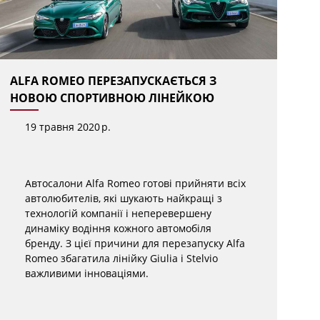
ALFA ROMEO ПЕРЕЗАПУСКАЄТЬСЯ З
НО
НОВОЮ СПОРТИВНОЮ ЛІНЕЙКОЮ
S
І
19 травня 2020 р.
GI
Автосалони Alfa Romeo готові прийняти всіх
автолюбителів, які шукають найкращі з
технологій компанії і неперевершену
динаміку водіння кожного автомобіля
бренду. З цієї причини для перезапуску Alfa
Romeo збагатила лінійку Giulia і Stelvio
важливими інноваціями.