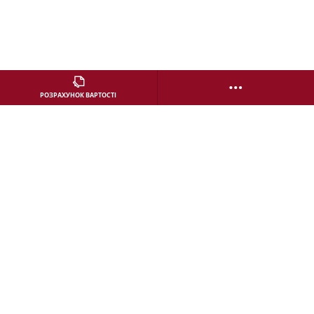
…
РОЗРАХУНОК ВАРТОСТІ
КОНТАКТИ ДИЛЕРА
ЗАВАНТАЖТЕ БРОШУРУ
СЕРВІС ALFA ROMEO
ШОУ-РУМ
ТЕСТ ДРАЙВ
ЗАМОВТЕ ТЕСТ-ДРАЙВ
КОНТАКТИ ДИЛЕРА
ЗАПИСАТИСЬ НА СЕРВІС
СЛІДКУЙТЕ ЗА НАМИ